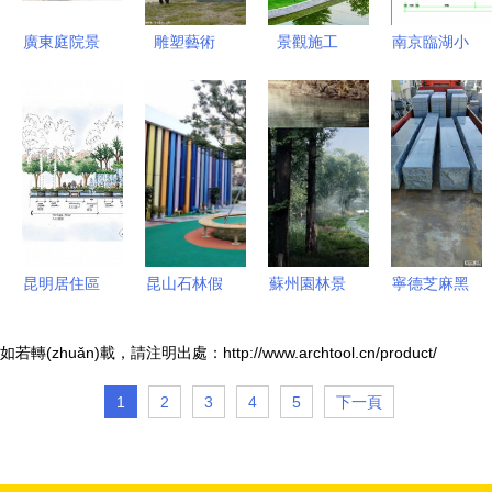
廣東庭院景
雕塑藝術
景觀施工
南京臨湖小
觀中的噴泉
(shù)與園
綠化工程
區(qū)園林
設(shè)計
林美學
園林工程
景觀工程全
(jì) 五行園
(xué)的完
景觀工程
套施工圖解
林公司打造
美交融 走
筑龍園林景
析 假山設
靈動(dòng)
進(jìn)同澤
觀論壇
(shè)計(jì)
靜水之美
景園
的藝術
(shù)與技
昆明居住區
昆山石林假
蘇州園林景
寧德芝麻黑
法
(qū)景觀工
山 2017全
觀規(guī)劃
G654 小藍
程施工圖
國風(fēng)
與家裝設
(lán)寶工
如若轉(zhuǎn)載，請注明出處：http://www.archtool.cn/product/
打造園林景
景園林工程
(shè)計(jì)
廠，打造專
1
2
3
4
5
下一頁
觀的實(shí)
評選中的匠
圖紙資源詳
業(yè)石材
踐指南
心之作
解
與景觀工程
解決方案