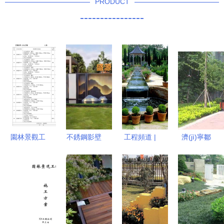
PRODUCT
----------------
園林景觀工
不銹鋼影壁
工程頻道 |
濟(jì)寧鄒
程施工報
墻的藝術
工程擷影 |
城市 綠地
(bào)價(jià)
(shù)蛻變
假山之妙
建設(shè)
及注意事項
室外假山款
匠心與自然
重點(diǎn)
(xiàng)分析
定制方案
的對話
發(fā)力，
噴泉設