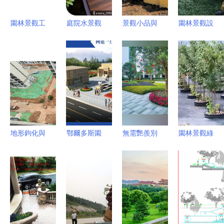
(shè)計(jì)
巧融綠意，
園林景觀工
庭院水景觀
景觀小品與
園林景觀設
民生福祉悄
程施工方案
設(shè)計
彩色雕塑
(shè)計(jì)
然升級
從規(guī)劃
(jì) 從圖片
園林設
綠化工程
到落地的全
瀏覽到施工
(shè)計(jì)
別墅造景
流程指南
圖紙的全流
中的藝術
修剪養
程解析
(shù)節(jié)
(yǎng)護
點(diǎn)與
(hù)
實(shí)用指
地形鉤化與
鄂爾多斯園
無需艷羨別
園林景觀綠
南
噴泉設
林景觀設
人的風
化施工必懂
(shè)計(jì)
(shè)計(jì)
(fēng)景，
噴泉設
打造園林綠
施工 波普
腳下的路終
(shè)計(jì)
化的靈魂
盛觀的文化
會(huì)繁花
核心要素解
與自然融合
似錦
析
之道